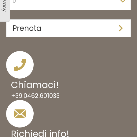
Prenota
Chiamac
i
!
+39.0462.601033
Richiedi info
!