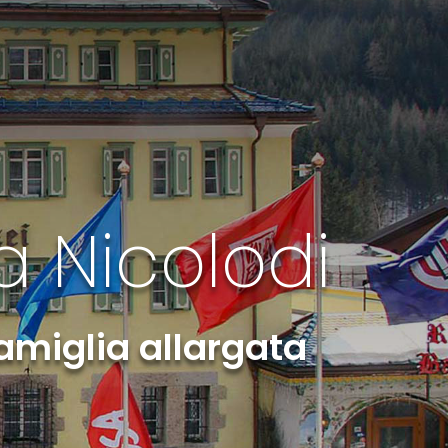
a Nicolodi
famiglia allargata