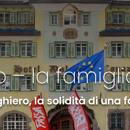
 – la famigli
iero, la solidità di una 