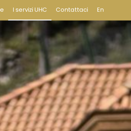
te
I servizi UHC
Contattaci
En