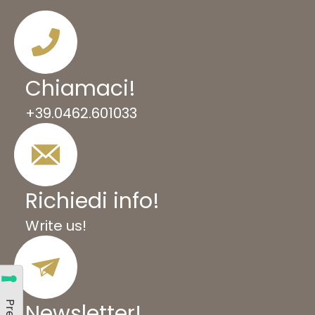
Chiamac
i
!
+39.0462.601033
Richiedi info
!
Write us!
Newsletter!